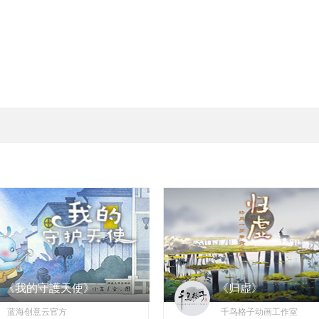
《我的守護天使》
《归虚》
蓝海创意云官方
千鸟格子动画工作室