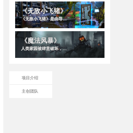
《无敌小飞猪》
《无敌小飞猪》是由导演宋占涛执导国内首部少儿真人动画魔幻电影
《魔法风暴》
人类家园被肆意破坏，天神放弃救赎人类，恶魔肆孽，新物种突袭，人类面临生存与消亡......
项目介绍
主创团队