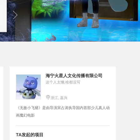
海宁火星人文化传播有限公司
这个人太懒,啥都没写

浙江, 嘉兴
《无敌小飞猪》是由导演宋占涛执导国内首部少儿真人动
画魔幻电影
TA发起的项目