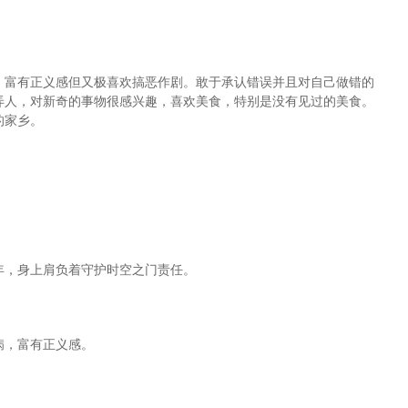
，富有正义感但又极喜欢搞恶作剧。敢于承认错误并且对自己做错的
弄人，对新奇的事物很感兴趣，喜欢美食，特别是没有见过的美食。
的家乡。
年，身上肩负着守护时空之门责任。
病，富有正义感。