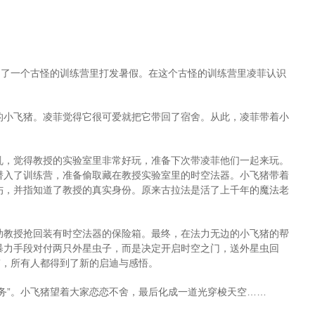
到了一个古怪的训练营里打发暑假。在这个古怪的训练营里凌菲认识
的小飞猪。凌菲觉得它很可爱就把它带回了宿舍。从此，凌菲带着小
乱，觉得教授的实验室里非常好玩，准备下次带凌菲他们一起来玩。
潜入了训练营，准备偷取藏在教授实验室里的时空法器。小飞猪带着
伤，并指知道了教授的真实身份。原来古拉法是活了上千年的魔法老
助教授抢回装有时空法器的保险箱。最终，在法力无边的小飞猪的帮
暴力手段对付两只外星虫子，而是决定开启时空之门，送外星虫回
”，所有人都得到了新的启迪与感悟。
务”。小飞猪望着大家恋恋不舍，最后化成一道光穿梭天空……