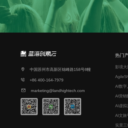
热门
影境大脑 

中国苏州市高新区锦峰路158号8幢
Agile

+86 400-164-7979
AI数字

marketing@landhightech.com
AI营
AI虚
AI文旅
实景三