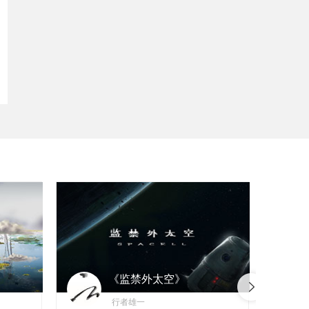
《监禁外太空》
行者雄一