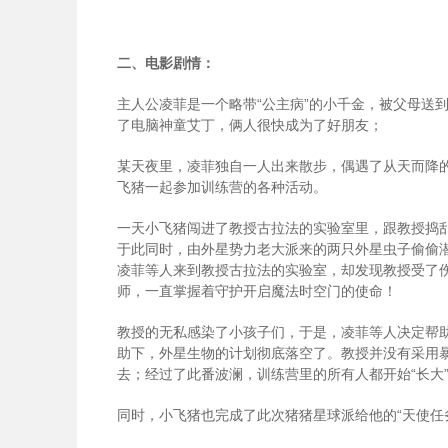
二、电影剧情：
主人公凌菲是一个略带“公主病”的小千金，被父母送
了电脑神童艾丁，俩人很快成为了好朋友；
某天夜里，凌菲独自一人出来散步，偶遇了从天而降
飞猪一起参加训练营的各种活动。
一天小飞猪闯进了教授古拉法的实验室里，跟教授捣
于此同时，由外星势力老大派来的两只外星虫子偷偷
凌菲等人来到教授古拉法的实验室，却发现教授受了
师，一直掌握着守护开启魔法时空门的使命！
教授的无私感染了小孩子们，于是，凌菲等人决定帮
助下，外星生物的计划彻底落空了。教授并没有采用
去；经过了此番波澜，训练营里的所有人都开始“长大
同时，小飞猪也完成了此次猪猪星球派给他的“天使任