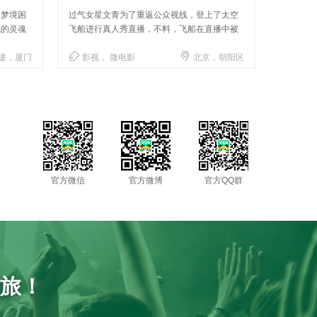
被梦境困
过气女星文青为了重返公众视线，登上了太空
《阿飞向
我的灵魂
飞船进行真人秀直播，不料，飞船在直播中被
卡通形象
劫持......



建，厦门
影视， 微电影
北京，朝阳区
动画，
官方微信
官方微博
官方QQ群
之旅！