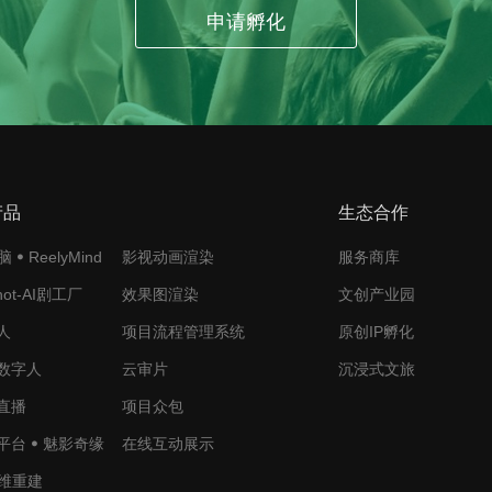
申请孵化
产品
生态合作
ꔷ ReelyMind
影视动画渲染
服务商库
Shot-AI剧工厂
效果图渲染
文创产业园
人
项目流程管理系统
原创IP孵化
销数字人
云审片
沉浸式文旅
拟直播
项目众包
平台 ꔷ 魅影奇缘
在线互动展示
维重建