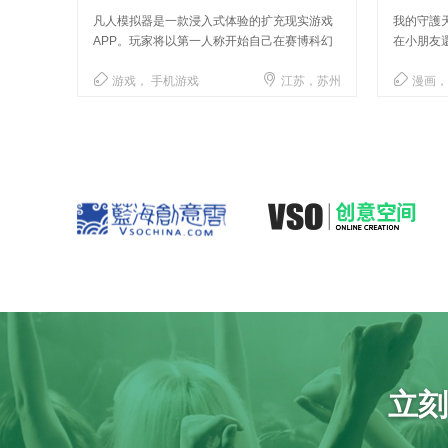
狂风骤
凡人模拟器是一款浸入式体验的扩充现实游戏
我的守護
APP。玩家将以第一人称开始自己在赛博科幻
在小朋友還
世界的壮大冒险。
事。



江，杭州
游戏， 手机游戏
江苏，苏州
漫画，
立刻