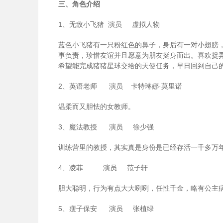
三、角色介绍
1、无敌小飞猪 演员 虚拟人物
蓝色小飞猪有一只粉红色的鼻子，身后有一对小翅膀
事负责，珍惜友谊并且愿意为朋友挺身而出。喜欢捉
希望能完成猪猪星球交给的天使任务，早日回到自己
2、英语老师 演员 卡特琳娜·莫里诺
温柔而又胆怯的女教师。
3、魔法教授 演员 徐少强
训练营里的教授，其实真是身份是已经存活一千多万
4、凌菲 演员 范子轩
胆大聪明，行为有点大大咧咧，任性千金，略有公主
5、瘦子保安 演员 张植绿