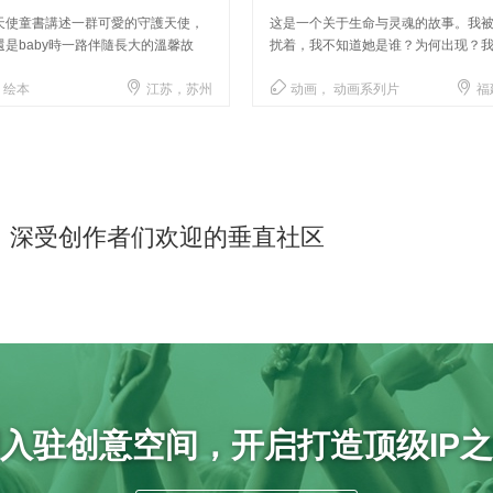
天使童書講述一群可愛的守護天使，
这是一个关于生命与灵魂的故事。我
是baby時一路伴隨長大的溫馨故
扰着，我不知道她是谁？为何出现？
又在哪里？



 绘本
江苏，苏州
动画， 动画系列片
福
深受创作者们欢迎的垂直社区
入驻创意空间，开启打造顶级IP